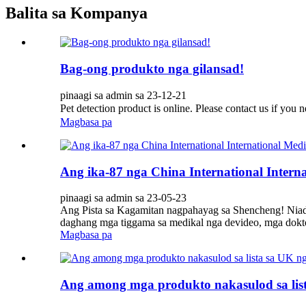
Balita sa Kompanya
Bag-ong produkto nga gilansad!
pinaagi sa admin sa 23-12-21
Pet detection product is online. Please contact us i
Magbasa pa
Ang ika-87 nga China International Inte
pinaagi sa admin sa 23-05-23
Ang Pista sa Kagamitan nagpahayag sa Shencheng! Niad
daghang mga tiggama sa medikal nga devideo, mga doktor
Magbasa pa
Ang among mga produkto nakasulod sa list