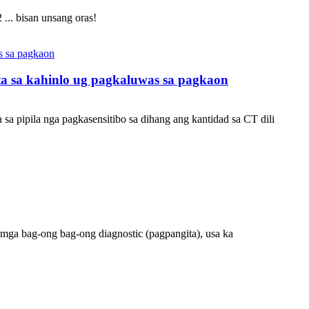
.. bisan unsang oras!
ta sa kahinlo ug pagkaluwas sa pagkaon
 pipila nga pagkasensitibo sa dihang ang kantidad sa CT dili
ga bag-ong bag-ong diagnostic (pagpangita), usa ka