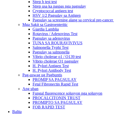
Strep b test test
Strep usa ka paspas nga pagsulay
Cryptococcal antigen test
HSV 1/2 Pagsulay sa Antigen
Pagsulay sa screening alang sa cervical pre-cancer
Mga Sakit sa Gastroenteritic
Giardia Lamblia
Rotavirus / Adenovirus Test
Pagsulay sa adenovirus
TUNA SA ROURAVIVIVUS
Salmonella Typhi Test
Pagsulay sa salmonella
Vibrio cholerae o1 / O139 test
Vibrio cholerae O1 pagsulay
H. Pylori Antigen Test
H. Pylori Antibody Test
Pag-uswag ug Pagbuntis
PROMIP SA PAGSULAY
Fetal Fibronectin Rapid Test
Ang uban
Fungal fluorescence solusyon nga solusyon
PROCALCITONIN TRUST
PROMIPTO SA PAGSULAY
FOB RAPID TEST
Balita