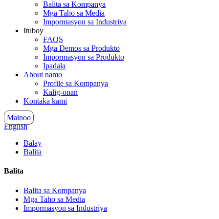
Balita sa Kompanya
Mga Taho sa Media
Impormasyon sa Industriya
Ituboy
FAQS
Mga Demos sa Produkto
Impormasyon sa Produkto
Ipadala
About namo
Profile sa Kompanya
Kalig-onan
Kontaka kami
Mainoo
English
Balay
Balita
Balita
Balita sa Kompanya
Mga Taho sa Media
Impormasyon sa Industriya