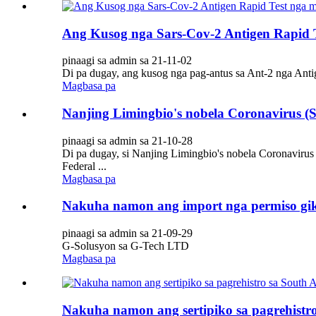
Ang Kusog nga Sars-Cov-2 Antigen Rapid T
pinaagi sa admin sa 21-11-02
Di pa dugay, ang kusog nga pag-antus sa Ant-2 nga Ant
Magbasa pa
Nanjing Limingbio's nobela Coronavirus (Sa
pinaagi sa admin sa 21-10-28
Di pa dugay, si Nanjing Limingbio's nobela Coronavirus
Federal ...
Magbasa pa
Nakuha namon ang import nga permiso gik
pinaagi sa admin sa 21-09-29
G-Solusyon sa G-Tech LTD
Magbasa pa
Nakuha namon ang sertipiko sa pagrehistro