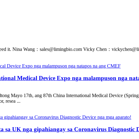
f you need it. Nina Wang：sales@limingbio.com Vicky Chen：vickychen@
rnational Medical Device Expo nga malampuson nga n
tong Mayo 17th, ang 87th China International Medical Device (Spri
, resea ...
a sa UK nga gipahiangay sa Coronavirus Diagnostic 