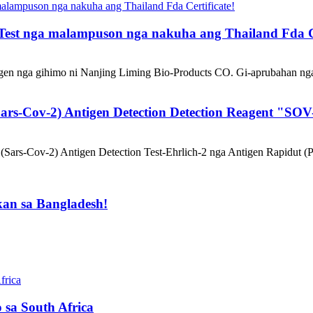
est nga malampuson nga nakuha ang Thailand Fda Ce
igen nga gihimo ni Nanjing Liming Bio-Products CO. Gi-aprubahan nga
rs-Cov-2) Antigen Detection Detection Reagent "SOV-2 
 (Sars-Cov-2) Antigen Detection Test-Ehrlich-2 nga Antigen Rapidut (
an sa Bangladesh!
 sa South Africa