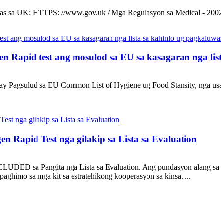
as sa UK: HTTPS: //www.gov.uk / Mga Regulasyon sa Medical - 2002 .
n Rapid test ang mosulod sa EU sa kasagaran nga lis
Pagsulud sa EU Common List of Hygiene ug Food Stansity, nga usa sa
n Rapid Test nga gilakip sa Lista sa Evaluation
LUDED sa Pangita nga Lista sa Evaluation. Ang pundasyon alang sa m
paghimo sa mga kit sa estratehikong kooperasyon sa kinsa. ...