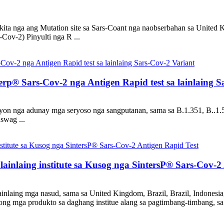
kita nga ang Mutation site sa Sars-Coant nga naobserbahan sa United 
Cov-2) Pinyulti nga R ...
terp® Sars-Cov-2 nga Antigen Rapid test sa lainlaing S
 nga adunay mga seryoso nga sangputanan, sama sa B.1.351, B..1.529
swag ...
 lainlaing institute sa Kusog nga SintersP® Sars-Cov-2
inlaing mga nasud, sama sa United Kingdom, Brazil, Brazil, Indonesia
ong mga produkto sa daghang institue alang sa pagtimbang-timbang,