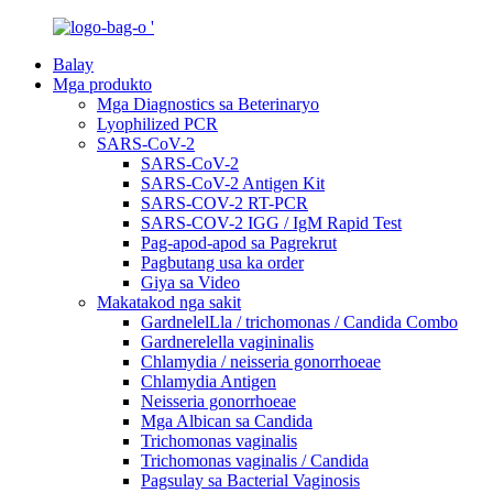
Balay
Mga produkto
Mga Diagnostics sa Beterinaryo
Lyophilized PCR
SARS-CoV-2
SARS-CoV-2
SARS-CoV-2 Antigen Kit
SARS-COV-2 RT-PCR
SARS-COV-2 IGG / IgM Rapid Test
Pag-apod-apod sa Pagrekrut
Pagbutang usa ka order
Giya sa Video
Makatakod nga sakit
GardnelelLla / trichomonas / Candida Combo
Gardnerelella vagininalis
Chlamydia / neisseria gonorrhoeae
Chlamydia Antigen
Neisseria gonorrhoeae
Mga Albican sa Candida
Trichomonas vaginalis
Trichomonas vaginalis / Candida
Pagsulay sa Bacterial Vaginosis