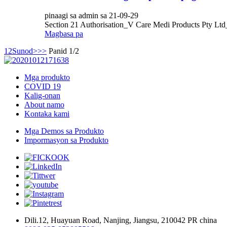
pinaagi sa admin sa 21-09-29
Section 21 Authorisation_V Care Medi Products Pty 
Magbasa pa
1
2
Sunod>
>>
Panid 1/2
Mga produkto
COVID 19
Kalig-onan
About namo
Kontaka kami
Mga Demos sa Produkto
Impormasyon sa Produkto
Dili.12, Huayuan Road, Nanjing, Jiangsu, 210042 PR china