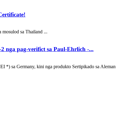
rtificate!
 mosulod sa Thailand ...
nga pag-verifict sa Paul-Ehrlich -...
PEI *) sa Germany, kini nga produkto Sertipikado sa Aleman