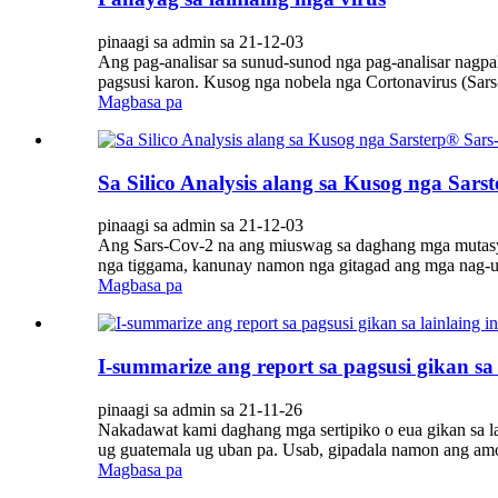
pinaagi sa admin sa 21-12-03
Ang pag-analisar sa sunud-sunod nga pag-analisar nagpa
pagsusi karon. Kusog nga nobela nga Cortonavirus (Sars-
Magbasa pa
Sa Silico Analysis alang sa Kusog nga Sars
pinaagi sa admin sa 21-12-03
Ang Sars-Cov-2 na ang miuswag sa daghang mga mutasyon
nga tiggama, kanunay namon nga gitagad ang mga nag-u
Magbasa pa
I-summarize ang report sa pagsusi gikan sa
pinaagi sa admin sa 21-11-26
Nakadawat kami daghang mga sertipiko o eua gikan sa la
ug guatemala ug uban pa. Usab, gipadala namon ang am
Magbasa pa