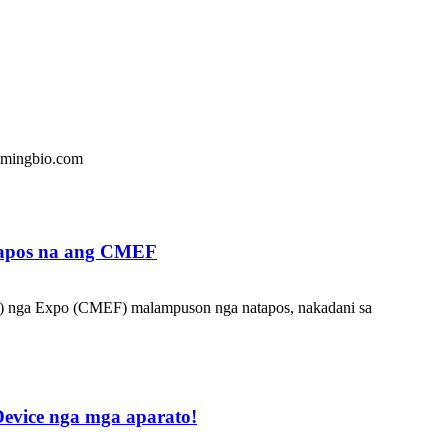
limingbio.com
atapos na ang CMEF
ng) nga Expo (CMEF) malampuson nga natapos, nakadani sa
Device nga mga aparato!