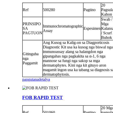
20
Ref
500280
Pagtino
Pagsula
Kahon
Swab /
PRINSIPO
Mga
Immunochromatographic
SA
Espesimen
Kalans
Assay
PAGTUON
/ Scurf 
Buhok
Ang Kusog sa Kalig-on sa Diagporticosis
Diagnostic Kit usa ka kusog nga biswal nga
immunoassay alang sa halangdon nga
Gitinguha
gipangahas nga pagkakita sa α-1, 6 nga
nga
mannose sa fungi nga sakop sa mga
Paggamit
dermatophytes. Kini nga kit gituyo aron
magamit ingon usa ka tabang sa diagnosis s
dermatophytosis.
pangutana
detalya
FOB RAPID TEST
20 Mg
Ref
501060
Pagtino
pagsul