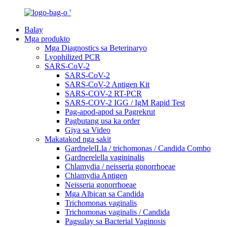
Balay
Mga produkto
Mga Diagnostics sa Beterinaryo
Lyophilized PCR
SARS-CoV-2
SARS-CoV-2
SARS-CoV-2 Antigen Kit
SARS-COV-2 RT-PCR
SARS-COV-2 IGG / IgM Rapid Test
Pag-apod-apod sa Pagrekrut
Pagbutang usa ka order
Giya sa Video
Makatakod nga sakit
GardnelelLla / trichomonas / Candida Combo
Gardnerelella vagininalis
Chlamydia / neisseria gonorrhoeae
Chlamydia Antigen
Neisseria gonorrhoeae
Mga Albican sa Candida
Trichomonas vaginalis
Trichomonas vaginalis / Candida
Pagsulay sa Bacterial Vaginosis