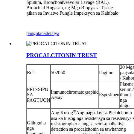
Sputum, Bronchoalveavolar Lavage (BAL),
Bronchial Hugasan, ug Mga Biopys sa Tissue
gikan sa Inviatve Fungle Impeksyon sa Kahibalo.
pangutana
detalya
PROCALCITONIN TRUST
20 Mg
Ref
502050
Pagtino
pagsul
/ Kaho
Plasma 
PRINSIPO
serum /
Immunochromatographic
SA
Espesimen
tibuuk
Assay
PAGTUON
nga
dugo
®
Ang Kusog
Ang pagsulay sa Pictalcitonin
usa ka kusog nga resistensya sa resistensya 
Gitinguha
resistograpiko alang sa semi-qualitative
nga
detection sa procalcitonin sa tawhanong
Paggamit