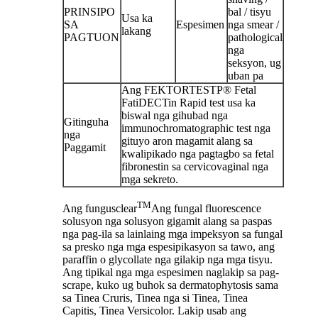
PRINSIPO
bal / tisyu
Usa ka
SA
Espesimen
nga smear /
lakang
PAGTUON
pathological
nga
seksyon, ug
uban pa
Ang FEKTORTESTP® Fetal
FatiDECTin Rapid test usa ka
biswal nga gihubad nga
Gitinguha
immunochromatographic test nga
nga
gituyo aron magamit alang sa
Paggamit
kwalipikado nga pagtagbo sa fetal
fibronestin sa cervicovaginal nga
mga sekreto.
TM
Ang fungusclear
Ang fungal fluorescence
solusyon nga solusyon gigamit alang sa paspas
nga pag-ila sa lainlaing mga impeksyon sa fungal
sa presko nga mga espesipikasyon sa tawo, ang
paraffin o glycollate nga gilakip nga mga tisyu.
Ang tipikal nga mga espesimen naglakip sa pag-
scrape, kuko ug buhok sa dermatophytosis sama
sa Tinea Cruris, Tinea nga si Tinea, Tinea
Capitis, Tinea Versicolor. Lakip usab ang