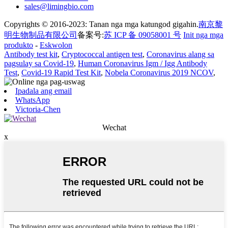
sales@limingbio.com
Copyrights © 2016-2023: Tanan nga mga katungod gigahin.
南京黎
明生物制品有限公司
备案号:
苏 ICP 备 09058001 号
Init nga mga
produkto
-
Eskwolon
Antibody test kit
,
Cryptococcal antigen test
,
Coronavirus alang sa
pagsulay sa Covid-19
,
Human Coronavirus Igm / Igg Antibody
Test
,
Covid-19 Rapid Test Kit
,
Nobela Coronavirus 2019 NCOV
,
Ipadala ang email
WhatsApp
Victoria-Chen
Wechat
x