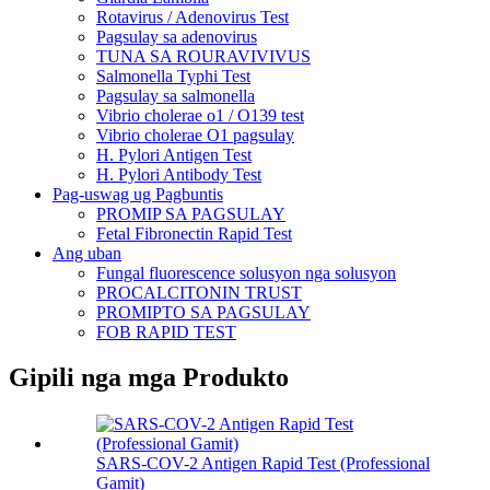
Rotavirus / Adenovirus Test
Pagsulay sa adenovirus
TUNA SA ROURAVIVIVUS
Salmonella Typhi Test
Pagsulay sa salmonella
Vibrio cholerae o1 / O139 test
Vibrio cholerae O1 pagsulay
H. Pylori Antigen Test
H. Pylori Antibody Test
Pag-uswag ug Pagbuntis
PROMIP SA PAGSULAY
Fetal Fibronectin Rapid Test
Ang uban
Fungal fluorescence solusyon nga solusyon
PROCALCITONIN TRUST
PROMIPTO SA PAGSULAY
FOB RAPID TEST
Gipili nga mga Produkto
SARS-COV-2 Antigen Rapid Test (Professional
Gamit)