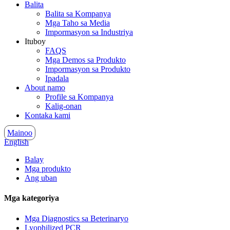
Balita
Balita sa Kompanya
Mga Taho sa Media
Impormasyon sa Industriya
Ituboy
FAQS
Mga Demos sa Produkto
Impormasyon sa Produkto
Ipadala
About namo
Profile sa Kompanya
Kalig-onan
Kontaka kami
Mainoo
English
Balay
Mga produkto
Ang uban
Mga kategoriya
Mga Diagnostics sa Beterinaryo
Lyophilized PCR