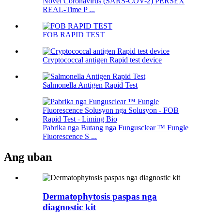
Novel Coronavirus (SARS-COV-2) PERSEX
REAL-Time P ...
FOB RAPID TEST
Cryptococcal antigen Rapid test device
Salmonella Antigen Rapid Test
Pabrika nga Butang nga Fungusclear ™ Fungle
Fluorescence S ...
Ang uban
Dermatophytosis paspas nga
diagnostic kit