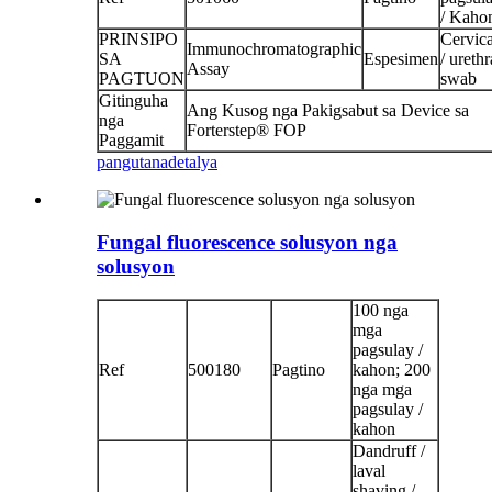
/ Kaho
PRINSIPO
Cervica
Immunochromatographic
SA
Espesimen
/ urethr
Assay
PAGTUON
swab
Gitinguha
Ang Kusog nga Pakigsabut sa Device sa
nga
Forterstep® FOP
Paggamit
pangutana
detalya
Fungal fluorescence solusyon nga
solusyon
100 nga
mga
pagsulay /
Ref
500180
Pagtino
kahon; 200
nga mga
pagsulay /
kahon
Dandruff /
laval
shaving /