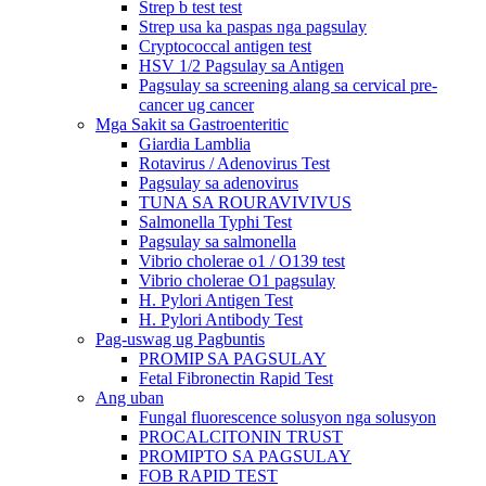
Strep b test test
Strep usa ka paspas nga pagsulay
Cryptococcal antigen test
HSV 1/2 Pagsulay sa Antigen
Pagsulay sa screening alang sa cervical pre-
cancer ug cancer
Mga Sakit sa Gastroenteritic
Giardia Lamblia
Rotavirus / Adenovirus Test
Pagsulay sa adenovirus
TUNA SA ROURAVIVIVUS
Salmonella Typhi Test
Pagsulay sa salmonella
Vibrio cholerae o1 / O139 test
Vibrio cholerae O1 pagsulay
H. Pylori Antigen Test
H. Pylori Antibody Test
Pag-uswag ug Pagbuntis
PROMIP SA PAGSULAY
Fetal Fibronectin Rapid Test
Ang uban
Fungal fluorescence solusyon nga solusyon
PROCALCITONIN TRUST
PROMIPTO SA PAGSULAY
FOB RAPID TEST