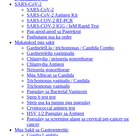
SARS-CoV-2
SARS-CoV-2
SARS-CoV-2 Antigen Kit
SARS-COV-2 RT-PCR
SARS-COV-2 IGG / IgM Rapid Test
Pag-apod-apod sa Pagrekrut
Pagbutang usa ka order
Makatakod nga sakit
GardnelelLla / trichomonas / Candida Combo
Gardnerelella vagininalis
Chlamydia / neisseria gonorrhoeae
Chlamydia Antigen
Neisseria gonorrhoeae
Mga Albican sa Candida
Trichomonas vaginalis / Candida
Trichomonas vaginalis
Pagsulay sa Bacterial Vaginosis
Strep b test test
Strep usa ka paspas nga pagsulay
Cryptococcal antigen test
HSV 1/2 Pagsulay sa Antigen
Pagsulay sa screening alang sa cervical pre-cancer ug
cancer
Mga Sakit sa Gastroenteritic
Giardia Lamblia