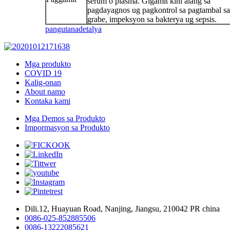
serum o plasma. Gigamit kini alang sa
pagdayagnos ug pagkontrol sa pagtambal sa
grabe, impeksyon sa bakterya ug sepsis.
pangutana
detalya
Mga produkto
COVID 19
Kalig-onan
About namo
Kontaka kami
Mga Demos sa Produkto
Impormasyon sa Produkto
Dili.12, Huayuan Road, Nanjing, Jiangsu, 210042 PR china
0086-025-852885506
0086-13222085621