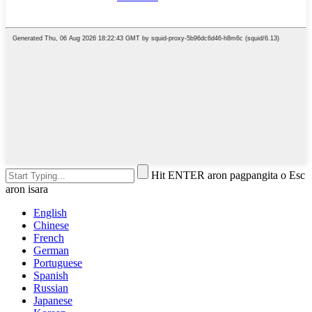
Hit ENTER aron pagpangita o Esc
aron isara
English
Chinese
French
German
Portuguese
Spanish
Russian
Japanese