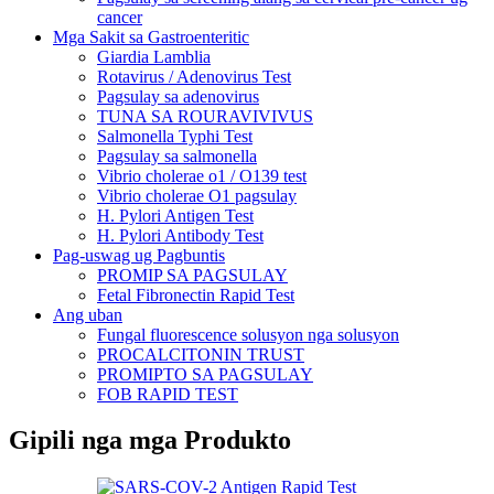
cancer
Mga Sakit sa Gastroenteritic
Giardia Lamblia
Rotavirus / Adenovirus Test
Pagsulay sa adenovirus
TUNA SA ROURAVIVIVUS
Salmonella Typhi Test
Pagsulay sa salmonella
Vibrio cholerae o1 / O139 test
Vibrio cholerae O1 pagsulay
H. Pylori Antigen Test
H. Pylori Antibody Test
Pag-uswag ug Pagbuntis
PROMIP SA PAGSULAY
Fetal Fibronectin Rapid Test
Ang uban
Fungal fluorescence solusyon nga solusyon
PROCALCITONIN TRUST
PROMIPTO SA PAGSULAY
FOB RAPID TEST
Gipili nga mga Produkto