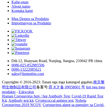
Kalig-onan
About namo
Kontaka kami
Mga Demos sa Produkto
Impormasyon sa Produkto
Dili.12, Huayuan Road, Nanjing, Jiangsu, 210042 PR china
0086-025-852885506
0086-13222085621
sales@limingbio.com
Copyrights © 2016-2023: Tanan nga mga katungod gigahin.
南京黎
明生物制品有限公司
备案号:
苏 ICP 备 09058001 号
Init nga mga
produkto
-
Eskwolon
Human Coronavirus Igm / Igg Antibody Test
,
Covid-19 Rapid Test
Kit
,
Antibody test kit
,
Cryptococcal antigen test
,
Nobela
Coronavirus 2019 NCOV
,
Coronavirus alang sa pagsulay sa Covid-