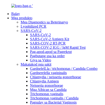
Balay
Mga produkto
Mga Diagnostics sa Beterinaryo
Lyophilized PCR
SARS-CoV-2
SARS-CoV-2
SARS-CoV-2 Antigen Kit
SARS-COV-2 RT-PCR
SARS-COV-2 IGG / IgM Rapid Test
Pag-apod-apod sa Pagrekrut
Pagbutang usa ka order
Giya sa Video
Makatakod nga sakit
GardnelelLla / trichomonas / Candida Combo
Gardnerelella vagininalis
Chlamydia / neisseria gonorrhoeae
Chlamydia Antigen
Neisseria gonorrhoeae
Mga Albican sa Candida
Trichomonas vaginalis
Trichomonas vaginalis / Candida
Pagsulay sa Bacterial Vaginosis