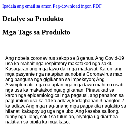
Ipadala ang email sa amon
Pag-download ingon PDF
Detalye sa Produkto
Mga Tags sa Produkto
Ang nobela coronavirus sakop sa β genus. Ang Covid-19
usa ka mahait nga respiratory makatakod nga sakit.
Kasagaran ang mga tawo dali nga madawat. Karon, ang
mga pasyente nga nataptan sa nobela Coronavirus mao
ang panguna nga gigikanan sa impeksyon; Ang
Asymptomatic nga nataptan nga mga tawo mahimo usab
nga usa ka makatakod nga gigikanan. Pinasukad sa
karon nga epidemiological nga pagsusi, ang panahon sa
paglumlum usa ka 14 ka adlaw, kadaghanan 3 hangtod 7
ka adlaw. Ang mga nag-unang mga pagpakita naglakip sa
hilanat, kakapoy ug uga nga ubo. Ang kasaba sa ilong,
runny nga ilong, sakit sa tutunlan, myalgia ug diarrhea
nakit-an sa pipila ka mga kaso.