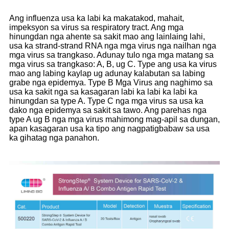
Ang influenza usa ka labi ka makatakod, mahait,
impeksyon sa virus sa respiratory tract. Ang mga
hinungdan nga ahente sa sakit mao ang lainlaing lahi,
usa ka strand-strand RNA nga mga virus nga nailhan nga
mga virus sa trangkaso. Adunay tulo nga mga matang sa
mga virus sa trangkaso: A, B, ug C. Type ang usa ka virus
mao ang labing kaylap ug adunay kalabutan sa labing
grabe nga epidemya. Type B Mga Virus ang naghimo sa
usa ka sakit nga sa kasagaran labi ka labi ka labi ka
hinungdan sa type A. Type C nga mga virus sa usa ka
dako nga epidemya sa sakit sa tawo. Ang parehas nga
type A ug B nga mga virus mahimong mag-apil sa dungan,
apan kasagaran usa ka tipo ang nagpatigbabaw sa usa
ka gihatag nga panahon.