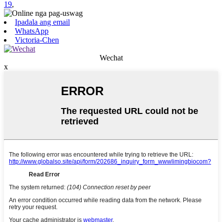
19
,
Ipadala ang email
WhatsApp
Victoria-Chen
Wechat
x