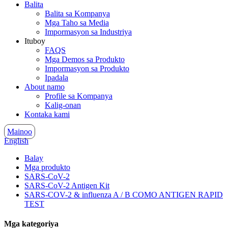
Balita
Balita sa Kompanya
Mga Taho sa Media
Impormasyon sa Industriya
Ituboy
FAQS
Mga Demos sa Produkto
Impormasyon sa Produkto
Ipadala
About namo
Profile sa Kompanya
Kalig-onan
Kontaka kami
Mainoo
English
Balay
Mga produkto
SARS-CoV-2
SARS-CoV-2 Antigen Kit
SARS-COV-2 & influenza A / B COMO ANTIGEN RAPID
TEST
Mga kategoriya