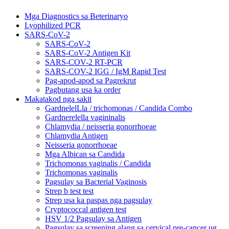
Mga Diagnostics sa Beterinaryo
Lyophilized PCR
SARS-CoV-2
SARS-CoV-2
SARS-CoV-2 Antigen Kit
SARS-COV-2 RT-PCR
SARS-COV-2 IGG / IgM Rapid Test
Pag-apod-apod sa Pagrekrut
Pagbutang usa ka order
Makatakod nga sakit
GardnelelLla / trichomonas / Candida Combo
Gardnerelella vagininalis
Chlamydia / neisseria gonorrhoeae
Chlamydia Antigen
Neisseria gonorrhoeae
Mga Albican sa Candida
Trichomonas vaginalis / Candida
Trichomonas vaginalis
Pagsulay sa Bacterial Vaginosis
Strep b test test
Strep usa ka paspas nga pagsulay
Cryptococcal antigen test
HSV 1/2 Pagsulay sa Antigen
Pagsulay sa screening alang sa cervical pre-cancer ug