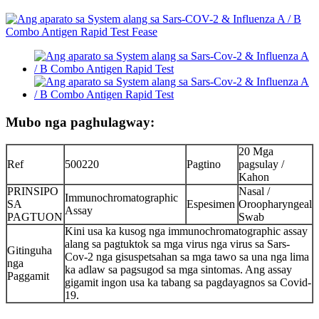
Mubo nga paghulagway:
20 Mga
Ref
500220
Pagtino
pagsulay /
Kahon
PRINSIPO
Nasal /
Immunochromatographic
SA
Espesimen
Oroopharyngeal
Assay
PAGTUON
Swab
Kini usa ka kusog nga immunochromatographic assay
alang sa pagtuktok sa mga virus nga virus sa Sars-
Gitinguha
Cov-2 nga gisuspetsahan sa mga tawo sa una nga lima
nga
ka adlaw sa pagsugod sa mga sintomas. Ang assay
Paggamit
gigamit ingon usa ka tabang sa pagdayagnos sa Covid-
19.