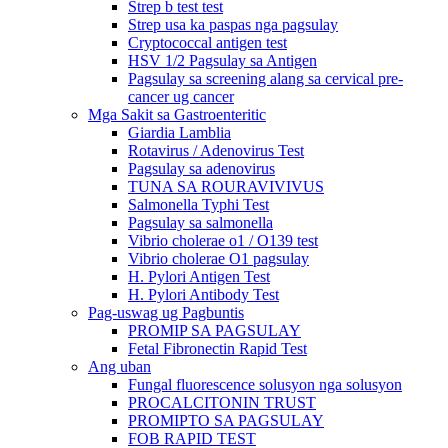
Strep b test test
Strep usa ka paspas nga pagsulay
Cryptococcal antigen test
HSV 1/2 Pagsulay sa Antigen
Pagsulay sa screening alang sa cervical pre-
cancer ug cancer
Mga Sakit sa Gastroenteritic
Giardia Lamblia
Rotavirus / Adenovirus Test
Pagsulay sa adenovirus
TUNA SA ROURAVIVIVUS
Salmonella Typhi Test
Pagsulay sa salmonella
Vibrio cholerae o1 / O139 test
Vibrio cholerae O1 pagsulay
H. Pylori Antigen Test
H. Pylori Antibody Test
Pag-uswag ug Pagbuntis
PROMIP SA PAGSULAY
Fetal Fibronectin Rapid Test
Ang uban
Fungal fluorescence solusyon nga solusyon
PROCALCITONIN TRUST
PROMIPTO SA PAGSULAY
FOB RAPID TEST