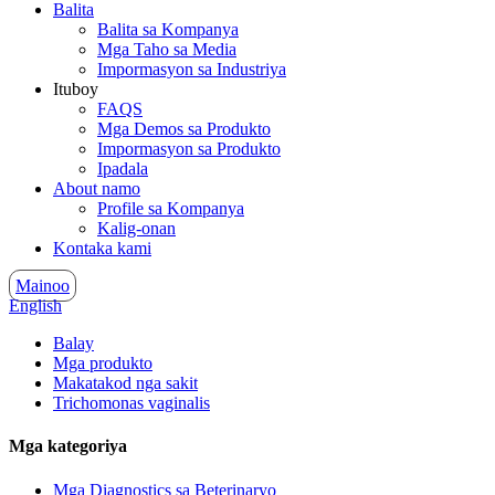
Balita
Balita sa Kompanya
Mga Taho sa Media
Impormasyon sa Industriya
Ituboy
FAQS
Mga Demos sa Produkto
Impormasyon sa Produkto
Ipadala
About namo
Profile sa Kompanya
Kalig-onan
Kontaka kami
Mainoo
English
Balay
Mga produkto
Makatakod nga sakit
Trichomonas vaginalis
Mga kategoriya
Mga Diagnostics sa Beterinaryo