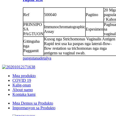
20 Mg
Ref
500040
Pagtino
pagsul
/ Kaho
PRINSIPO
Pagbu
Immunochromatographic
SA
Espesimen
sa
Assay
PAGTUON
vaginal
Kusog nga Strichomonas Vaginalis Antigen
Gitinguha
Rapid test usa ka paspas nga lateral-flow-
nga
flow restation sa trichomonas nga mga
Paggamit
antigens sa vaginal swab.
pangutana
detalya
Mga produkto
COVID 19
Kalig-onan
About namo
Kontaka kami
Mga Demos sa Produkto
Impormasyon sa Produkto