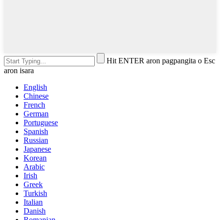
Hit ENTER aron pagpangita o Esc
aron isara
English
Chinese
French
German
Portuguese
Spanish
Russian
Japanese
Korean
Arabic
Irish
Greek
Turkish
Italian
Danish
Romanian