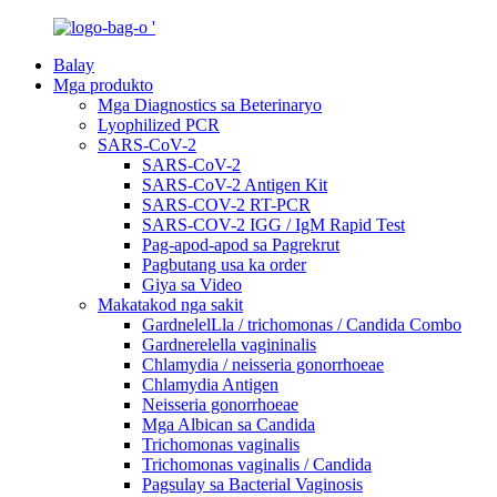
Balay
Mga produkto
Mga Diagnostics sa Beterinaryo
Lyophilized PCR
SARS-CoV-2
SARS-CoV-2
SARS-CoV-2 Antigen Kit
SARS-COV-2 RT-PCR
SARS-COV-2 IGG / IgM Rapid Test
Pag-apod-apod sa Pagrekrut
Pagbutang usa ka order
Giya sa Video
Makatakod nga sakit
GardnelelLla / trichomonas / Candida Combo
Gardnerelella vagininalis
Chlamydia / neisseria gonorrhoeae
Chlamydia Antigen
Neisseria gonorrhoeae
Mga Albican sa Candida
Trichomonas vaginalis
Trichomonas vaginalis / Candida
Pagsulay sa Bacterial Vaginosis