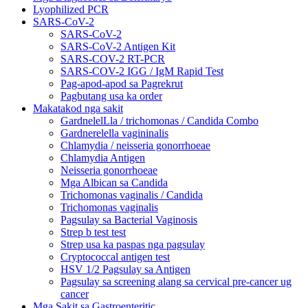
Lyophilized PCR
SARS-CoV-2
SARS-CoV-2
SARS-CoV-2 Antigen Kit
SARS-COV-2 RT-PCR
SARS-COV-2 IGG / IgM Rapid Test
Pag-apod-apod sa Pagrekrut
Pagbutang usa ka order
Makatakod nga sakit
GardnelelLla / trichomonas / Candida Combo
Gardnerelella vagininalis
Chlamydia / neisseria gonorrhoeae
Chlamydia Antigen
Neisseria gonorrhoeae
Mga Albican sa Candida
Trichomonas vaginalis / Candida
Trichomonas vaginalis
Pagsulay sa Bacterial Vaginosis
Strep b test test
Strep usa ka paspas nga pagsulay
Cryptococcal antigen test
HSV 1/2 Pagsulay sa Antigen
Pagsulay sa screening alang sa cervical pre-cancer ug
cancer
Mga Sakit sa Gastroenteritic