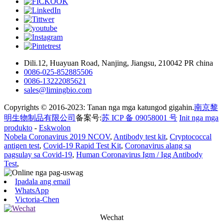
Dili.12, Huayuan Road, Nanjing, Jiangsu, 210042 PR china
0086-025-852885506
0086-13222085621
sales@limingbio.com
Copyrights © 2016-2023: Tanan nga mga katungod gigahin.
南京黎
明生物制品有限公司
备案号:
苏 ICP 备 09058001 号
Init nga mga
produkto
-
Eskwolon
Nobela Coronavirus 2019 NCOV
,
Antibody test kit
,
Cryptococcal
antigen test
,
Covid-19 Rapid Test Kit
,
Coronavirus alang sa
pagsulay sa Covid-19
,
Human Coronavirus Igm / Igg Antibody
Test
,
Ipadala ang email
WhatsApp
Victoria-Chen
Wechat