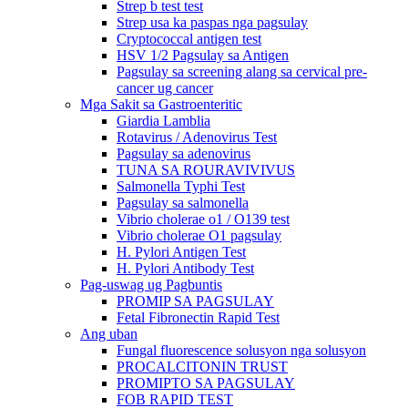
Strep b test test
Strep usa ka paspas nga pagsulay
Cryptococcal antigen test
HSV 1/2 Pagsulay sa Antigen
Pagsulay sa screening alang sa cervical pre-
cancer ug cancer
Mga Sakit sa Gastroenteritic
Giardia Lamblia
Rotavirus / Adenovirus Test
Pagsulay sa adenovirus
TUNA SA ROURAVIVIVUS
Salmonella Typhi Test
Pagsulay sa salmonella
Vibrio cholerae o1 / O139 test
Vibrio cholerae O1 pagsulay
H. Pylori Antigen Test
H. Pylori Antibody Test
Pag-uswag ug Pagbuntis
PROMIP SA PAGSULAY
Fetal Fibronectin Rapid Test
Ang uban
Fungal fluorescence solusyon nga solusyon
PROCALCITONIN TRUST
PROMIPTO SA PAGSULAY
FOB RAPID TEST