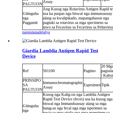
Assay
PAGTUON
Ang Kusog nga Rotavirus Antigen Rapid te
Gitinguha
usa ka paspas nga biswal nga immunoassay
nga
alang sa kwalipikado, mapangahason nga
Paggamit
pagtuki sa rotavirus sa mga specimens sa
tawo sa Fecavirus sa Fecavirus sa Peltavirus
pangutana
detalya
Giardia Lamblia Antigen Rapid Test
Device
20 Mg
Ref
501100
Pagtino
pagsul
/ Kaho
PRINSIPO
Immunochromatographic
SA
Espesimen
Tipik
Assay
PAGTUON
Kusog nga Kalig-on nga Lamblia Antigen
Rapid Test Device (feces) usa ka kusog nga
biswal nga Immandoassay alang sa mga
Gitinguha
hatag-as nga fecal nga mga isperimen sa
nga
tawia sa mga giolia nga mga espesimen sa