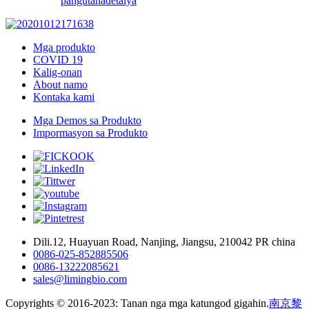
pangutana
detalya
Mga produkto
COVID 19
Kalig-onan
About namo
Kontaka kami
Mga Demos sa Produkto
Impormasyon sa Produkto
Dili.12, Huayuan Road, Nanjing, Jiangsu, 210042 PR china
0086-025-852885506
0086-13222085621
sales@limingbio.com
Copyrights © 2016-2023: Tanan nga mga katungod gigahin.
南京黎