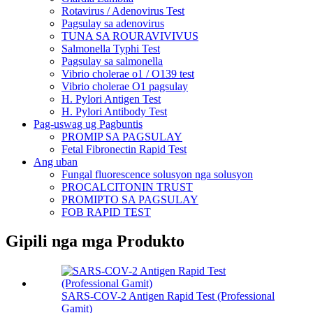
Rotavirus / Adenovirus Test
Pagsulay sa adenovirus
TUNA SA ROURAVIVIVUS
Salmonella Typhi Test
Pagsulay sa salmonella
Vibrio cholerae o1 / O139 test
Vibrio cholerae O1 pagsulay
H. Pylori Antigen Test
H. Pylori Antibody Test
Pag-uswag ug Pagbuntis
PROMIP SA PAGSULAY
Fetal Fibronectin Rapid Test
Ang uban
Fungal fluorescence solusyon nga solusyon
PROCALCITONIN TRUST
PROMIPTO SA PAGSULAY
FOB RAPID TEST
Gipili nga mga Produkto
SARS-COV-2 Antigen Rapid Test (Professional
Gamit)