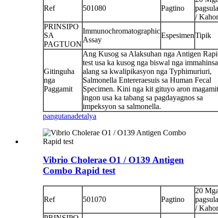
Ref
501080
Pagtino
pagsul
/ Kaho
PRINSIPO
Immunochromatographic
SA
Espesimen
Tipik
Assay
PAGTUON
Ang Kusog sa Alaksuhan nga Antigen Rapi
test usa ka kusog nga biswal nga immahins
Gitinguha
alang sa kwalipikasyon nga Typhimuriuri,
nga
Salmonella Entereraesuis sa Human Fecal
Paggamit
Specimen. Kini nga kit gituyo aron magami
ingon usa ka tabang sa pagdayagnos sa
impeksyon sa salmonella.
pangutana
detalya
Vibrio Cholerae O1 / O139 Antigen
Combo Rapid test
20 Mg
Ref
501070
Pagtino
pagsul
/ Kaho
PRINSIPO