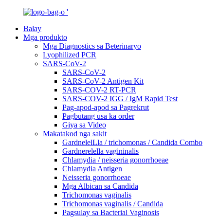
Balay
Mga produkto
Mga Diagnostics sa Beterinaryo
Lyophilized PCR
SARS-CoV-2
SARS-CoV-2
SARS-CoV-2 Antigen Kit
SARS-COV-2 RT-PCR
SARS-COV-2 IGG / IgM Rapid Test
Pag-apod-apod sa Pagrekrut
Pagbutang usa ka order
Giya sa Video
Makatakod nga sakit
GardnelelLla / trichomonas / Candida Combo
Gardnerelella vagininalis
Chlamydia / neisseria gonorrhoeae
Chlamydia Antigen
Neisseria gonorrhoeae
Mga Albican sa Candida
Trichomonas vaginalis
Trichomonas vaginalis / Candida
Pagsulay sa Bacterial Vaginosis