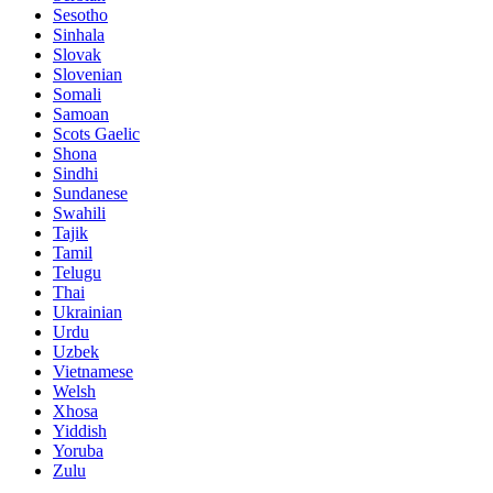
Sesotho
Sinhala
Slovak
Slovenian
Somali
Samoan
Scots Gaelic
Shona
Sindhi
Sundanese
Swahili
Tajik
Tamil
Telugu
Thai
Ukrainian
Urdu
Uzbek
Vietnamese
Welsh
Xhosa
Yiddish
Yoruba
Zulu