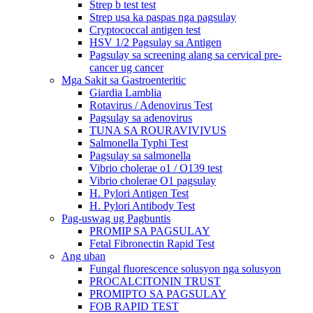
Strep b test test
Strep usa ka paspas nga pagsulay
Cryptococcal antigen test
HSV 1/2 Pagsulay sa Antigen
Pagsulay sa screening alang sa cervical pre-
cancer ug cancer
Mga Sakit sa Gastroenteritic
Giardia Lamblia
Rotavirus / Adenovirus Test
Pagsulay sa adenovirus
TUNA SA ROURAVIVIVUS
Salmonella Typhi Test
Pagsulay sa salmonella
Vibrio cholerae o1 / O139 test
Vibrio cholerae O1 pagsulay
H. Pylori Antigen Test
H. Pylori Antibody Test
Pag-uswag ug Pagbuntis
PROMIP SA PAGSULAY
Fetal Fibronectin Rapid Test
Ang uban
Fungal fluorescence solusyon nga solusyon
PROCALCITONIN TRUST
PROMIPTO SA PAGSULAY
FOB RAPID TEST