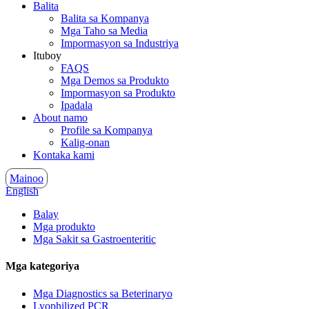
Balita
Balita sa Kompanya
Mga Taho sa Media
Impormasyon sa Industriya
Ituboy
FAQS
Mga Demos sa Produkto
Impormasyon sa Produkto
Ipadala
About namo
Profile sa Kompanya
Kalig-onan
Kontaka kami
Mainoo
English
Balay
Mga produkto
Mga Sakit sa Gastroenteritic
Mga kategoriya
Mga Diagnostics sa Beterinaryo
Lyophilized PCR