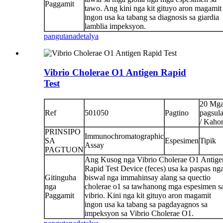
Paggamit
tawo. Ang kini nga kit gituyo aron magamit
ingon usa ka tabang sa diagnosis sa giardia
lamblia impeksyon.
pangutana
detalya
Vibrio Cholerae O1 Antigen Rapid
Test
20 Mg
Ref
501050
Pagtino
pagsul
/ Kaho
PRINSIPO
Immunochromatographic
SA
Espesimen
Tipik
Assay
PAGTUON
Ang Kusog nga Vibrio Cholerae O1 Antige
Rapid Test Device (feces) usa ka paspas ng
Gitinguha
biswal nga immahinsay alang sa quectio
nga
cholerae o1 sa tawhanong mga espesimen s
Paggamit
vibrio. Kini nga kit gituyo aron magamit
ingon usa ka tabang sa pagdayagnos sa
impeksyon sa Vibrio Cholerae O1.