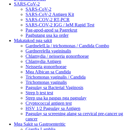
SARS-CoV-2
SARS-CoV-2
SARS-CoV-2 Antigen Kit
SARS-COV-2 RT-PCR
SARS-COV-2 IGG / IgM Rapid Test
Pag-apod-apod sa Pagrekrut
Pagbutang usa ka order
Makatakod nga sakit
GardnelelLla / trichomonas / Candida Combo
Gardnerelella vagininalis
Chlamydia / neisseria gonorrhoeae
Chlamydia Antigen
Neisseria gonorrhoeae
Mga Albican sa Candida
Trichomonas vaginalis / Candida
Trichomonas vaginalis
Pagsulay sa Bacterial Vaginosis
Strep b test test
Strep usa ka paspas nga pagsulay
Cryptococcal antigen test
HSV 1/2 Pagsulay sa Antigen
Pagsulay sa screening alang sa cervical pre-cancer ug
cancer
Mga Sakit sa Gastroenteritic
Giardia Lamblia