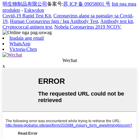
明生物制品有限公司
备案号:
苏 ICP 备 09058001 号
Init nga mga
produkto
-
Eskwolon
Covid-19 Rapid Test Kit
,
Coronavirus alang sa pagsulay sa Covid-
19
,
Human Coronavirus Igm / Igg Antibody Test
,
Antibody test kit
,
Cryptococcal antigen test
,
Nobela Coronavirus 2019 NCOV
,
Ipadala ang email
WhatsApp
Victoria-Chen
Wechat
x