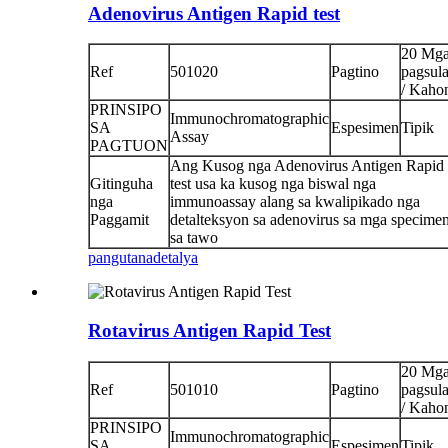
Adenovirus Antigen Rapid test
20 Mg
Ref
501020
Pagtino
pagsul
/ Kaho
PRINSIPO
Immunochromatographic
SA
Espesimen
Tipik
Assay
PAGTUON
Ang Kusog nga Adenovirus Antigen Rapid
Gitinguha
test usa ka kusog nga biswal nga
nga
immunoassay alang sa kwalipikado nga
Paggamit
detalteksyon sa adenovirus sa mga specime
sa tawo
pangutana
detalya
Rotavirus Antigen Rapid Test
20 Mg
Ref
501010
Pagtino
pagsul
/ Kaho
PRINSIPO
Immunochromatographic
SA
Espesimen
Tipik