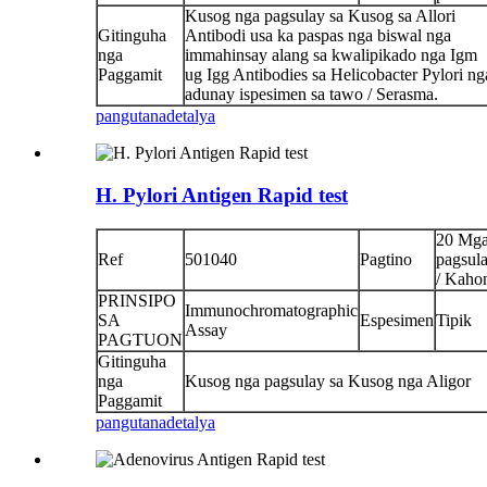
Kusog nga pagsulay sa Kusog sa Allori
Gitinguha
Antibodi usa ka paspas nga biswal nga
nga
immahinsay alang sa kwalipikado nga Igm
Paggamit
ug Igg Antibodies sa Helicobacter Pylori ng
adunay ispesimen sa tawo / Serasma.
pangutana
detalya
H. Pylori Antigen Rapid test
20 Mg
Ref
501040
Pagtino
pagsul
/ Kaho
PRINSIPO
Immunochromatographic
SA
Espesimen
Tipik
Assay
PAGTUON
Gitinguha
nga
Kusog nga pagsulay sa Kusog nga Aligor
Paggamit
pangutana
detalya