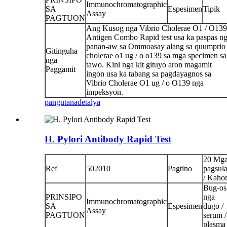
Immunochromatographic
SA
Espesimen
Tipik
Assay
PAGTUON
Ang Kusog nga Vibrio Cholerae O1 / O139
Antigen Combo Rapid test usa ka paspas n
panan-aw sa Ommoasay alang sa quumprio
Gitinguha
cholerae o1 ug / o o139 sa mga specimen sa
nga
tawo. Kini nga kit gituyo aron magamit
Paggamit
ingon usa ka tabang sa pagdayagnos sa
Vibrio Cholerae O1 ug / o O139 nga
impeksyon.
pangutana
detalya
H. Pylori Antibody Rapid Test
20 Mg
Ref
502010
Pagtino
pagsul
/ Kaho
Bug-os
PRINSIPO
nga
Immunochromatographic
SA
Espesimen
dugo /
Assay
PAGTUON
serum /
plasma