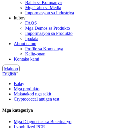
Balita sa Kompanya
Mga Taho sa Media
Impormasyon sa Industriya
Ituboy
FAQS
Mga Demos sa Produkto
Impormasyon sa Produkto
Ipadala
About namo
Profile sa Kompanya
Kalig-onan
Kontaka kami
Mainoo
English
Balay
Mga produkto
Makatakod nga sakit
Cryptococcal antigen test
Mga kategoriya
Mga Diagnostics sa Beterinaryo
Lyophilized PCR