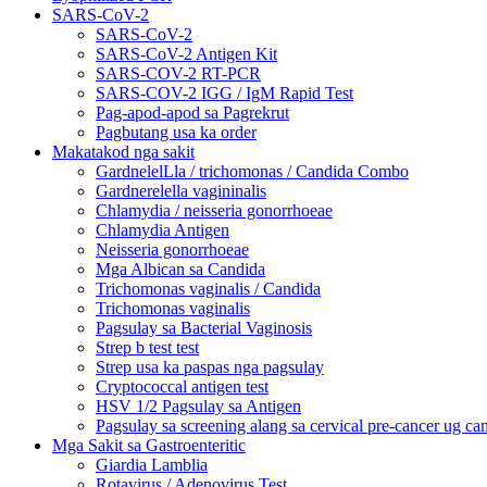
SARS-CoV-2
SARS-CoV-2
SARS-CoV-2 Antigen Kit
SARS-COV-2 RT-PCR
SARS-COV-2 IGG / IgM Rapid Test
Pag-apod-apod sa Pagrekrut
Pagbutang usa ka order
Makatakod nga sakit
GardnelelLla / trichomonas / Candida Combo
Gardnerelella vagininalis
Chlamydia / neisseria gonorrhoeae
Chlamydia Antigen
Neisseria gonorrhoeae
Mga Albican sa Candida
Trichomonas vaginalis / Candida
Trichomonas vaginalis
Pagsulay sa Bacterial Vaginosis
Strep b test test
Strep usa ka paspas nga pagsulay
Cryptococcal antigen test
HSV 1/2 Pagsulay sa Antigen
Pagsulay sa screening alang sa cervical pre-cancer ug ca
Mga Sakit sa Gastroenteritic
Giardia Lamblia
Rotavirus / Adenovirus Test