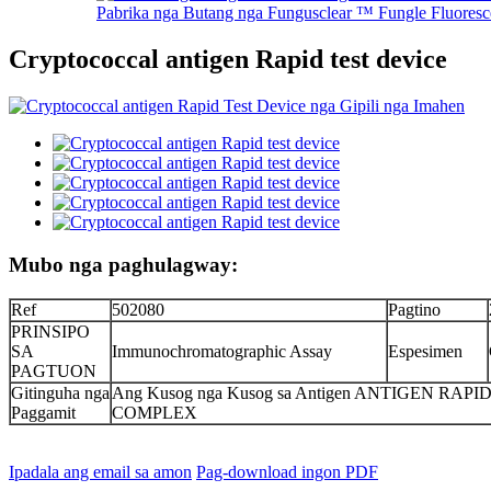
Pabrika nga Butang nga Fungusclear ™ Fungle Fluoresce
Cryptococcal antigen Rapid test device
Mubo nga paghulagway:
Ref
502080
Pagtino
PRINSIPO
SA
Immunochromatographic Assay
Espesimen
PAGTUON
Gitinguha nga
Ang Kusog nga Kusog sa Antigen ANTIGE
Paggamit
COMPLEX
Ipadala ang email sa amon
Pag-download ingon PDF