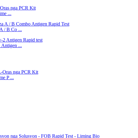
e ...
 / B Co ...
Antigen ...
 P ...