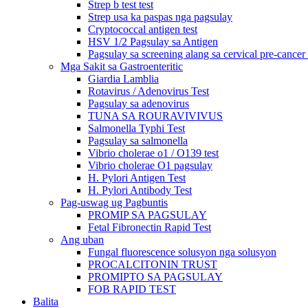
Strep b test test
Strep usa ka paspas nga pagsulay
Cryptococcal antigen test
HSV 1/2 Pagsulay sa Antigen
Pagsulay sa screening alang sa cervical pre-cancer
Mga Sakit sa Gastroenteritic
Giardia Lamblia
Rotavirus / Adenovirus Test
Pagsulay sa adenovirus
TUNA SA ROURAVIVIVUS
Salmonella Typhi Test
Pagsulay sa salmonella
Vibrio cholerae o1 / O139 test
Vibrio cholerae O1 pagsulay
H. Pylori Antigen Test
H. Pylori Antibody Test
Pag-uswag ug Pagbuntis
PROMIP SA PAGSULAY
Fetal Fibronectin Rapid Test
Ang uban
Fungal fluorescence solusyon nga solusyon
PROCALCITONIN TRUST
PROMIPTO SA PAGSULAY
FOB RAPID TEST
Balita