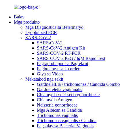
Balay
Mga produkto
Mga Diagnostics sa Beterinaryo
Lyophilized PCR
SARS-CoV-2
SARS-CoV-2
SARS-CoV-2 Antigen Kit
SARS-COV-2 RT-PCR
SARS-COV-2 IGG / IgM Rapid Test
Pag-apod-apod sa Pagrekrut
Pagbutang usa ka order
Giya sa Video
Makatakod nga sakit
GardnelelLla / trichomonas / Candida Combo
Gardnerelella vagininalis
Chlamydia / neisseria gonorrhoeae
Chlamydia Antigen
Neisseria gonorrhoeae
Mga Albican sa Candida
Trichomonas vaginalis
Trichomonas vaginalis / Candida
Pagsulay sa Bacterial Vaginosis