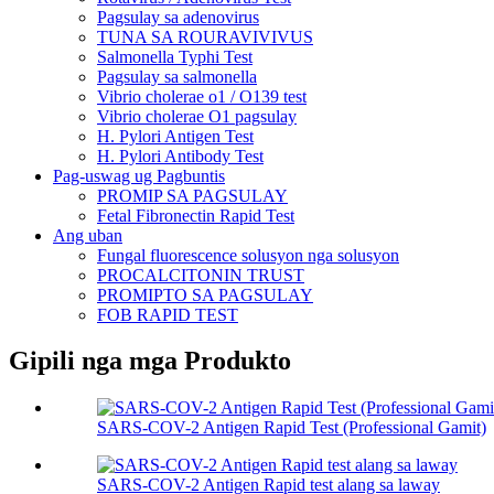
Pagsulay sa adenovirus
TUNA SA ROURAVIVIVUS
Salmonella Typhi Test
Pagsulay sa salmonella
Vibrio cholerae o1 / O139 test
Vibrio cholerae O1 pagsulay
H. Pylori Antigen Test
H. Pylori Antibody Test
Pag-uswag ug Pagbuntis
PROMIP SA PAGSULAY
Fetal Fibronectin Rapid Test
Ang uban
Fungal fluorescence solusyon nga solusyon
PROCALCITONIN TRUST
PROMIPTO SA PAGSULAY
FOB RAPID TEST
Gipili nga mga Produkto
SARS-COV-2 Antigen Rapid Test (Professional Gamit)
SARS-COV-2 Antigen Rapid test alang sa laway