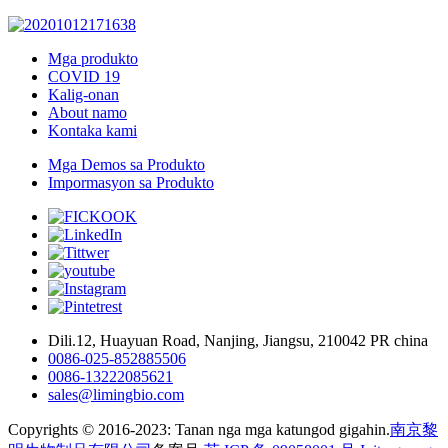
Mga produkto
COVID 19
Kalig-onan
About namo
Kontaka kami
Mga Demos sa Produkto
Impormasyon sa Produkto
Dili.12, Huayuan Road, Nanjing, Jiangsu, 210042 PR china
0086-025-852885506
0086-13222085621
sales@limingbio.com
Copyrights © 2016-2023: Tanan nga mga katungod gigahin.
南京黎