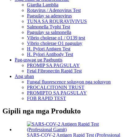
Giardia Lamblia
Rotavirus / Adenovirus Test
Pagsulay sa adenovirus
TUNA SA ROURAVIVIVUS
Salmonella Typhi Test
Pagsulay sa salmonella
Vibrio cholerae o1 / O139 test
Vibrio cholerae O1 pagsulay
H. Pylori Antigen Test
H. Pylori Antibody Test
Pag-uswag ug Pagbuntis
PROMIP SA PAGSULAY
Fetal Fibronectin Rapid Test
Ang uban
Fungal fluorescence solusyon nga solusyon
PROCALCITONIN TRUST
PROMIPTO SA PAGSULAY
FOB RAPID TEST
Gipili nga mga Produkto
SARS-COV-2 Antigen Rapid Test (Professional