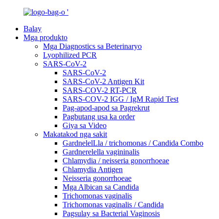
Balay
Mga produkto
Mga Diagnostics sa Beterinaryo
Lyophilized PCR
SARS-CoV-2
SARS-CoV-2
SARS-CoV-2 Antigen Kit
SARS-COV-2 RT-PCR
SARS-COV-2 IGG / IgM Rapid Test
Pag-apod-apod sa Pagrekrut
Pagbutang usa ka order
Giya sa Video
Makatakod nga sakit
GardnelelLla / trichomonas / Candida Combo
Gardnerelella vagininalis
Chlamydia / neisseria gonorrhoeae
Chlamydia Antigen
Neisseria gonorrhoeae
Mga Albican sa Candida
Trichomonas vaginalis
Trichomonas vaginalis / Candida
Pagsulay sa Bacterial Vaginosis