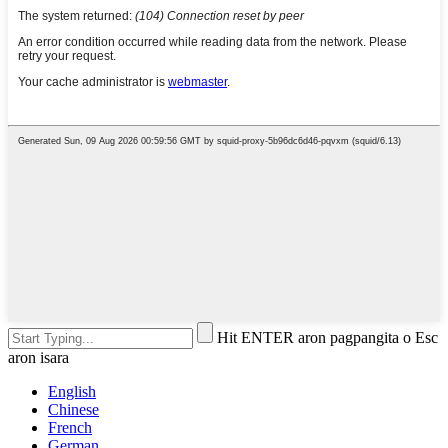
Hit ENTER aron pagpangita o Esc
aron isara
English
Chinese
French
German