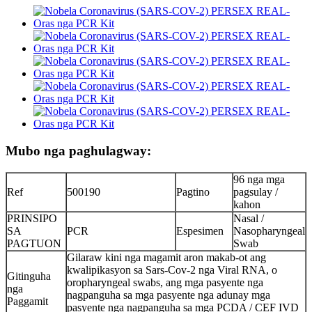
Mubo nga paghulagway:
96 nga mga
Ref
500190
Pagtino
pagsulay /
kahon
PRINSIPO
Nasal /
SA
PCR
Espesimen
Nasopharyngeal
PAGTUON
Swab
Gilaraw kini nga magamit aron makab-ot ang
kwalipikasyon sa Sars-Cov-2 nga Viral RNA, o
Gitinguha
oropharyngeal swabs, ang mga pasyente nga
nga
nagpanguha sa mga pasyente nga adunay mga
Paggamit
pasyente nga nagpanguha sa mga PCDA / CEF IVD