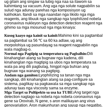
ug gilain ang singaw sa tubig nga naa sa ilawom sa
kahimtang sa vacuum. Ang uga nga solute nagpabilin sa
sulud nga adunay parehas nga komposisyon ug
kalihokan. Itandi sa mga naandan nga likido nga mga
reagents, ang tibuuk nga sangkap nga lyophilized nobela
coronavirus nukleyon nga detection detection reagent nga
gihimo sa mga mosunud nga mga kinaiya:
Kusog kaayo nga kainit sa kainit:
Mahimo kini sa pagtambal
sa pagtambal sa 56 ℃ sa 60 ka adlaw, ug ang
morpolohiya ug pasundayag sa reagent nagpabilin nga
wala magbag-o.
Normal nga Pagtipig sa temperatura ug Pagbalhin:
Dili
kinahanglan alang sa bugnaw nga kadena, dili
kinahanglan nga magtipig sa ubos nga temperatura sa
wala pa ang dili pagbulag, hingpit nga buhian ang
bugnaw nga wanang sa pagtipig.
Andam nga gamiton:
Lyophilizing sa tanan nga mga
sangkap, dili kinahanglan alang sa pag-configure sa
sistema, paglikay sa pagkawala sa mga sangkap nga
adunay taas nga viscosity sama sa enzyme.
Mga Target sa Pultipekto sa usa ka TUBE:
Ang target nga
detection nagtago sa nobela nga nobela coronavirus nga
gene sa Orovirab, N gene, s aron malikayan ang virus
genovariation. Aron makunhuran ang sayup nga negatibo,