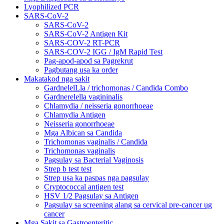
Lyophilized PCR
SARS-CoV-2
SARS-CoV-2
SARS-CoV-2 Antigen Kit
SARS-COV-2 RT-PCR
SARS-COV-2 IGG / IgM Rapid Test
Pag-apod-apod sa Pagrekrut
Pagbutang usa ka order
Makatakod nga sakit
GardnelelLla / trichomonas / Candida Combo
Gardnerelella vagininalis
Chlamydia / neisseria gonorrhoeae
Chlamydia Antigen
Neisseria gonorrhoeae
Mga Albican sa Candida
Trichomonas vaginalis / Candida
Trichomonas vaginalis
Pagsulay sa Bacterial Vaginosis
Strep b test test
Strep usa ka paspas nga pagsulay
Cryptococcal antigen test
HSV 1/2 Pagsulay sa Antigen
Pagsulay sa screening alang sa cervical pre-cancer ug
cancer
Mga Sakit sa Gastroenteritic