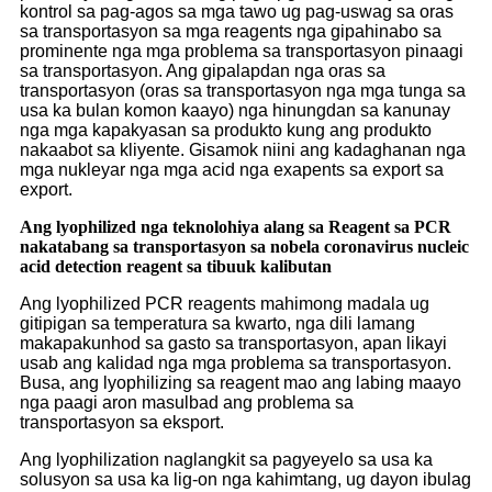
kontrol sa pag-agos sa mga tawo ug pag-uswag sa oras
sa transportasyon sa mga reagents nga gipahinabo sa
prominente nga mga problema sa transportasyon pinaagi
sa transportasyon. Ang gipalapdan nga oras sa
transportasyon (oras sa transportasyon nga mga tunga sa
usa ka bulan komon kaayo) nga hinungdan sa kanunay
nga mga kapakyasan sa produkto kung ang produkto
nakaabot sa kliyente. Gisamok niini ang kadaghanan nga
mga nukleyar nga mga acid nga exapents sa export sa
export.
Ang lyophilized nga teknolohiya alang sa Reagent sa PCR
nakatabang sa transportasyon sa nobela coronavirus nucleic
acid detection reagent sa tibuuk kalibutan
Ang lyophilized PCR reagents mahimong madala ug
gitipigan sa temperatura sa kwarto, nga dili lamang
makapakunhod sa gasto sa transportasyon, apan likayi
usab ang kalidad nga mga problema sa transportasyon.
Busa, ang lyophilizing sa reagent mao ang labing maayo
nga paagi aron masulbad ang problema sa
transportasyon sa eksport.
Ang lyophilization naglangkit sa pagyeyelo sa usa ka
solusyon sa usa ka lig-on nga kahimtang, ug dayon ibulag