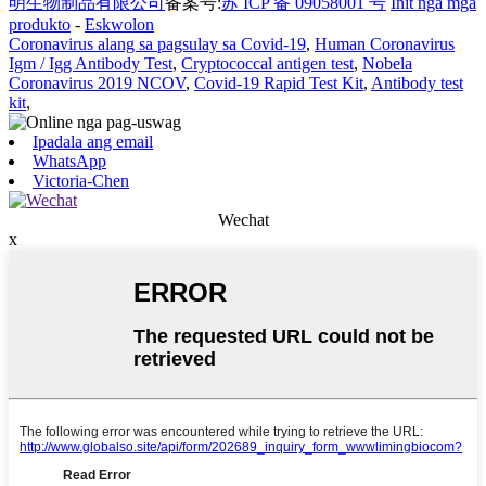
明生物制品有限公司
备案号:
苏 ICP 备 09058001 号
Init nga mga
produkto
-
Eskwolon
Coronavirus alang sa pagsulay sa Covid-19
,
Human Coronavirus
Igm / Igg Antibody Test
,
Cryptococcal antigen test
,
Nobela
Coronavirus 2019 NCOV
,
Covid-19 Rapid Test Kit
,
Antibody test
kit
,
Ipadala ang email
WhatsApp
Victoria-Chen
Wechat
x