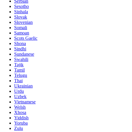
Serbian
Sesotho
Sinhala
Slovak
Slovenian
Somali
Samoan
Scots Gaelic
Shona
Sindhi
Sundanese
Swahili
Tajik
Tamil
Telugu
Thai
Ukrainian
Urdu
Uzbek
Vietnamese
Welsh
Xhosa
Yiddish
Yoruba
Zulu