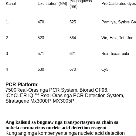
Pagpagawas
Kanal
Excititation (NM)
Pre-Calibrated dyes
(nm)
1.
470
525
Pamilya, Syrbre Gr
2
523
564
Vic, Hex, Tet, Joe
3.
571
621
Rox, texas-pula
4
630
670
Cy5
PCR-Platform:
7500Real-Oras nga PCR System, Biorad CF96,
ICYCLER IQ ™ Real-Oras nga PCR Detection System,
Stratagene Mx3000P, MX3005P
Ang kalisud sa bugnaw nga transportasyon sa chain sa
nobela coronavirus nucleic acid detection reagent
Kung ang mga kombenyente nga nucleic acid detection