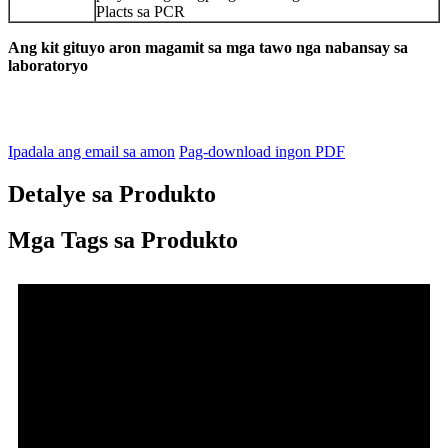
Placts sa PCR
Ang kit gituyo aron magamit sa mga tawo nga nabansay sa
laboratoryo
Ipadala ang email sa amon
Pag-download ingon PDF
Detalye sa Produkto
Mga Tags sa Produkto