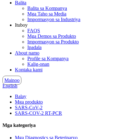
Balita
Balita sa Kompanya
Mga Taho sa Media
Impormasyon sa Industriya
Ituboy
FAQS
Mga Demos sa Produkto
Impormasyon sa Produkto
Ipadala
About namo
Profile sa Kompanya
Kalig-onan
Kontaka kami
Mainoo
English
Balay
Mga produkto
SARS-CoV-2
SARS-COV-2 RT-PCR
Mga kategoriya
Mga Diagnostics sa Beterinaryo