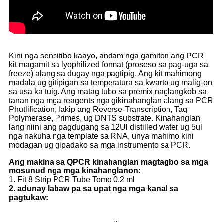
Kini nga sensitibo kaayo, andam nga gamiton ang PCR
kit magamit sa lyophilized format (proseso sa pag-uga sa
freeze) alang sa dugay nga pagtipig. Ang kit mahimong
madala ug gitipigan sa temperatura sa kwarto ug malig-on
sa usa ka tuig. Ang matag tubo sa premix naglangkob sa
tanan nga mga reagents nga gikinahanglan alang sa PCR
Phutlification, lakip ang Reverse-Transcription, Taq
Polymerase, Primes, ug DNTS substrate. Kinahanglan
lang niini ang pagdugang sa 12Ul distilled water ug 5ul
nga nakuha nga template sa RNA, unya mahimo kini
modagan ug gipadako sa mga instrumento sa PCR.
Ang makina sa QPCR kinahanglan magtagbo sa mga
mosunud nga mga kinahanglanon:
1. Fit 8 Strip PCR Tube Tomo 0.2 ml
2. adunay labaw pa sa upat nga mga kanal sa
pagtukaw: