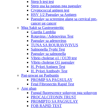
Strep b test test
Strep usa ka paspas nga pagsulay
Cryptococcal antigen test
HSV 1/2 Pagsulay sa Antigen
Pagsulay sa screening alang sa cervical pre-
cancer ug cancer
Mga Sakit sa Gastroenteritic
Giardia Lamblia
Rotavirus / Adenovirus Test
Pagsulay sa adenovirus
TUNA SA ROURAVIVIVUS
Salmonella Typhi Test
Pagsulay sa salmonella
Vibrio cholerae o1 / O139 test
Vibrio cholerae O1 pagsulay
H. Pylori Antigen Test
H. Pylori Antibody Test
Pag-uswag ug Pagbuntis
PROMIP SA PAGSULAY
Fetal Fibronectin Rapid Test
Ang uban
Fungal fluorescence solusyon nga solusyon
PROCALCITONIN TRUST
PROMIPTO SA PAGSULAY
FOB RAPID TEST