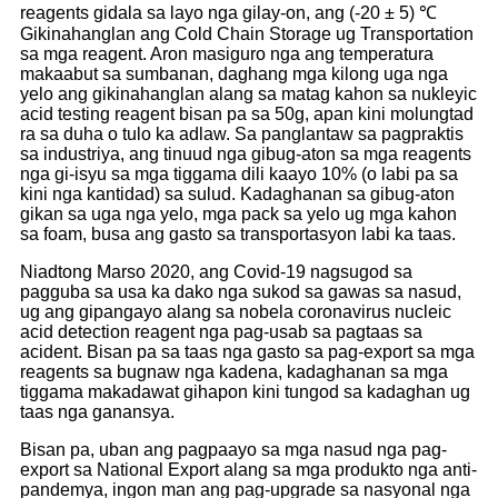
reagents gidala sa layo nga gilay-on, ang (-20 ± 5) ℃
Gikinahanglan ang Cold Chain Storage ug Transportation
sa mga reagent. Aron masiguro nga ang temperatura
makaabut sa sumbanan, daghang mga kilong uga nga
yelo ang gikinahanglan alang sa matag kahon sa nukleyic
acid testing reagent bisan pa sa 50g, apan kini molungtad
ra sa duha o tulo ka adlaw. Sa panglantaw sa pagpraktis
sa industriya, ang tinuud nga gibug-aton sa mga reagents
nga gi-isyu sa mga tiggama dili kaayo 10% (o labi pa sa
kini nga kantidad) sa sulud. Kadaghanan sa gibug-aton
gikan sa uga nga yelo, mga pack sa yelo ug mga kahon
sa foam, busa ang gasto sa transportasyon labi ka taas.
Niadtong Marso 2020, ang Covid-19 nagsugod sa
pagguba sa usa ka dako nga sukod sa gawas sa nasud,
ug ang gipangayo alang sa nobela coronavirus nucleic
acid detection reagent nga pag-usab sa pagtaas sa
acident. Bisan pa sa taas nga gasto sa pag-export sa mga
reagents sa bugnaw nga kadena, kadaghanan sa mga
tiggama makadawat gihapon kini tungod sa kadaghan ug
taas nga ganansya.
Bisan pa, uban ang pagpaayo sa mga nasud nga pag-
export sa National Export alang sa mga produkto nga anti-
pandemya, ingon man ang pag-upgrade sa nasyonal nga