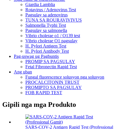
Giardia Lamblia
Rotavirus / Adenovirus Test
Pagsulay sa adenovirus
TUNA SA ROURAVIVIVUS
Salmonella Typhi Test
Pagsulay sa salmonella
Vibrio cholerae o1 / O139 test
Vibrio cholerae O1 pagsulay
H. Pylori Antigen Test
H. Pylori Antibody Test
Pag-uswag ug Pagbuntis
PROMIP SA PAGSULAY
Fetal Fibronectin Rapid Test
Ang uban
Fungal fluorescence solusyon nga solusyon
PROCALCITONIN TRUST
PROMIPTO SA PAGSULAY
FOB RAPID TEST
Gipili nga mga Produkto
SARS-COV-2 Antigen Rapid Test (Professional