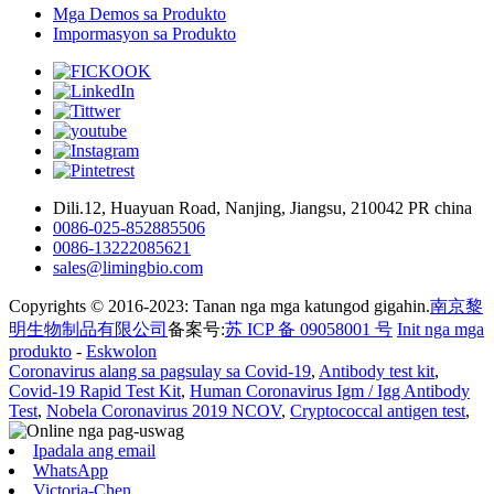
Mga Demos sa Produkto
Impormasyon sa Produkto
Dili.12, Huayuan Road, Nanjing, Jiangsu, 210042 PR china
0086-025-852885506
0086-13222085621
sales@limingbio.com
Copyrights © 2016-2023: Tanan nga mga katungod gigahin.
南京黎
明生物制品有限公司
备案号:
苏 ICP 备 09058001 号
Init nga mga
produkto
-
Eskwolon
Coronavirus alang sa pagsulay sa Covid-19
,
Antibody test kit
,
Covid-19 Rapid Test Kit
,
Human Coronavirus Igm / Igg Antibody
Test
,
Nobela Coronavirus 2019 NCOV
,
Cryptococcal antigen test
,
Ipadala ang email
WhatsApp
Victoria-Chen