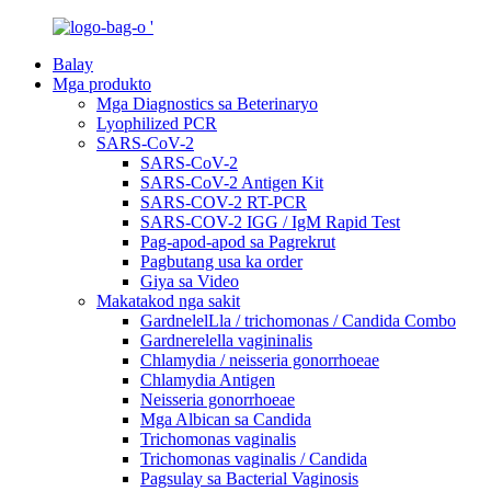
Balay
Mga produkto
Mga Diagnostics sa Beterinaryo
Lyophilized PCR
SARS-CoV-2
SARS-CoV-2
SARS-CoV-2 Antigen Kit
SARS-COV-2 RT-PCR
SARS-COV-2 IGG / IgM Rapid Test
Pag-apod-apod sa Pagrekrut
Pagbutang usa ka order
Giya sa Video
Makatakod nga sakit
GardnelelLla / trichomonas / Candida Combo
Gardnerelella vagininalis
Chlamydia / neisseria gonorrhoeae
Chlamydia Antigen
Neisseria gonorrhoeae
Mga Albican sa Candida
Trichomonas vaginalis
Trichomonas vaginalis / Candida
Pagsulay sa Bacterial Vaginosis