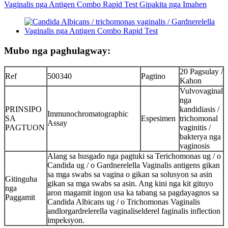
Mubo nga paghulagway:
20 Pagsulay /
Ref
500340
Pagtino
Kahon
Vulvovaginal
nga
PRINSIPO
kandidiasis /
Immunochromatographic
SA
Espesimen
trichomonal
Assay
PAGTUON
vaginitis /
bakterya nga
vaginosis
Alang sa husgado nga pagtuki sa Terichomonas ug / o
Candida ug / o Gardnerelella Vaginalis antigens gikan
sa mga swabs sa vagina o gikan sa solusyon sa asin
Gitinguha
gikan sa mga swabs sa asin. Ang kini nga kit gituyo
nga
aron magamit ingon usa ka tabang sa pagdayagnos sa
Paggamit
Candida Albicans ug / o Trichomonas Vaginalis
andlorgardrelerella vaginaliselderel faginalis inflection
impeksyon.