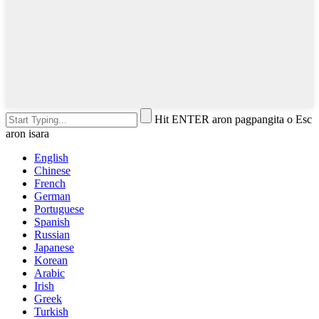
Hit ENTER aron pagpangita o Esc
aron isara
English
Chinese
French
German
Portuguese
Spanish
Russian
Japanese
Korean
Arabic
Irish
Greek
Turkish