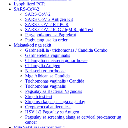
Lyophilized PCR
SARS-CoV-2
SARS-CoV-2
SARS-CoV-2 Antigen Kit
SARS-COV-2 RT-PCR
SARS-COV-2 IGG / IgM Rapid Test
Pag-apod-apod sa Pagrekrut
Pagbutang usa ka order
Makatakod nga sakit
GardnelelLla / trichomonas / Candida Combo
Gardnerelella vagininalis
Chlamydia / neisseria gonorrhoeae
Chlamydia Antigen
Neisseria gonorrhoeae
Mga Albican sa Candida
Trichomonas vaginalis / Candida
Trichomonas vaginalis
Pagsulay sa Bacterial Vaginosis
Strep b test test
Strep usa ka paspas nga pagsulay
Cryptococcal antigen test
HSV 1/2 Pagsulay sa Antigen
Pagsulay sa screening alang sa cervical pre-cancer ug
cancer
Mga Sakit sa Gastroenteritic