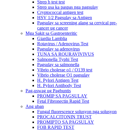
Strep b test test
Strep usa ka paspas nga pagsulay
Cryptococcal antigen test
HSV 1/2 Pagsulay sa Antigen
Pagsulay sa screening alang sa cervical pre-
cancer ug cancer
Mga Sakit sa Gastroenteritic
Giardia Lamblia
Rotavirus / Adenovirus Test
Pagsulay sa adenovirus
TUNA SA ROURAVIVIVUS
Salmonella Typhi Test
Pagsulay sa salmonella
Vibrio cholerae o1 / O139 test
Vibrio cholerae O1 pagsulay
H. Pylori Antigen Test
H. Pylori Antibody Test
Pag-uswag ug Pagbuntis
PROMIP SA PAGSULAY
Fetal Fibronectin Rapid Test
Ang uban
Fungal fluorescence solusyon nga solusyon
PROCALCITONIN TRUST
PROMIPTO SA PAGSULAY
FOB RAPID TEST