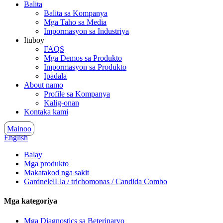
Balita
Balita sa Kompanya
Mga Taho sa Media
Impormasyon sa Industriya
Ituboy
FAQS
Mga Demos sa Produkto
Impormasyon sa Produkto
Ipadala
About namo
Profile sa Kompanya
Kalig-onan
Kontaka kami
Mainoo
English
Balay
Mga produkto
Makatakod nga sakit
GardnelelLla / trichomonas / Candida Combo
Mga kategoriya
Mga Diagnostics sa Beterinaryo